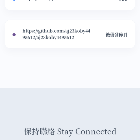
https://github.com/aj23koby44
後備發佈頁
95612/aj23koby4495612
保持聯絡 Stay Connected